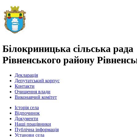
Білокриницька сільська рада
Рівненського району Рівненськ
Декларація
Депутатський корпус
Контакти
Очищення влади
Виконавчий комітет
Історія села
Відпочинок
Документи
Наші працівники
Публічна інформація
Установи села