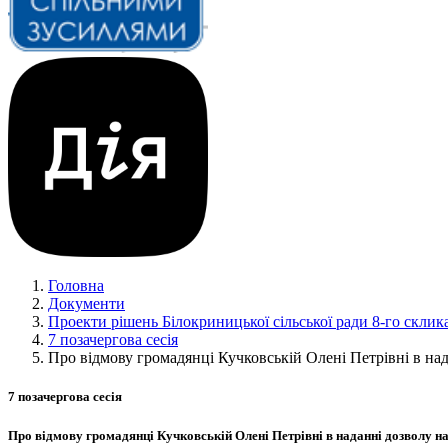
Головна
Документи
Проекти рішень Білокриницької сільської ради 8-го склик
7 позачергова сесія
Про відмову громадянці Кучковській Олені Петрівні в над
7 позачергова сесія
Про відмову громадянці Кучковській Олені Петрівні в наданні дозволу на