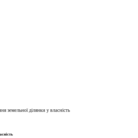
ня земельної ділянки у власність
асність