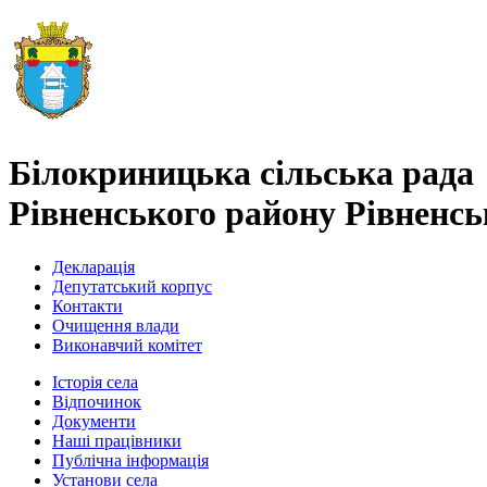
Білокриницька сільська рада
Рівненського району Рівненськ
Декларація
Депутатський корпус
Контакти
Очищення влади
Виконавчий комітет
Історія села
Відпочинок
Документи
Наші працівники
Публічна інформація
Установи села