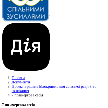
Головна
Документи
Проекти рішень Білокриницької сільської ради 8-го
скликання
7 позачергова сесія
7 позачергова сесія