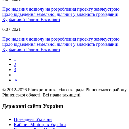
Про надання дозволу на розроблення проєкту землеустрою
щодо відведення земельної ділянки у власність громадянці
Курбановій Галині Василівні
6.07.2021
Про надання дозволу на розроблення проєкту землеустрою
щодо відведення земельної ділянки у власність громадянці
Курбановій Галині Василівні
1
2
3
...
»
© 2012-2026.Білокриницька сільська рада Рівненського району
Рівненської області. Всі права захищені.
Державні сайти України
Президент України
Кабінет Міністрів України