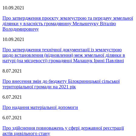
10.09.2021
Про затвердження проєкту землеустрою та передачу земельної
ділянки у власність громадянину Мельничуку Віталію
Володимировичу
10.09.2021
Про затвердження технічної документації із землеустрою
щодо встановлення (відновлення) меж земельної ділянки в
натурі (на місцевості) громадянці Малащук Ірині Павлівні
8.07.2021
Про внесення змін до бюджету Білокриницької сільської
територіальної громади на 2021 рік
6.07.2021
Про надання матеріальної допомоги
6.07.2021
Про здійснення повноважень у сфері державної реєстрації
актів цивільного стану