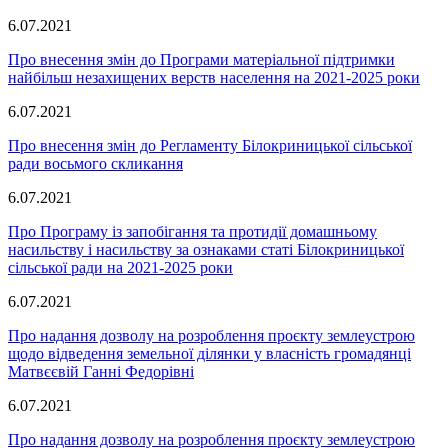
6.07.2021
Про внесення змін до Програми матеріальної підтримки
найбільш незахищених верств населення на 2021-2025 роки
6.07.2021
Про внесення змін до Регламенту Білокриницької сільської
ради восьмого скликання
6.07.2021
Про Програму із запобігання та протидії домашньому
насильству і насильству за ознаками статі Білокриницької
сільської ради на 2021-2025 роки
6.07.2021
Про надання дозволу на розроблення проєкту землеустрою
щодо відведення земельної ділянки у власність громадянці
Матвєєвій Ганні Федорівні
6.07.2021
Про надання дозволу на розроблення проєкту землеустрою