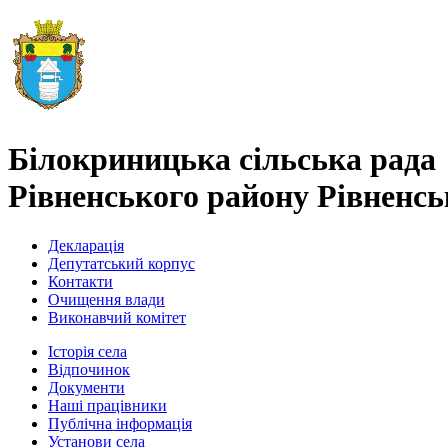
Білокриницька сільська рада
Рівненського району Рівненськ
Декларація
Депутатський корпус
Контакти
Очищення влади
Виконавчий комітет
Історія села
Відпочинок
Документи
Наші працівники
Публічна інформація
Установи села