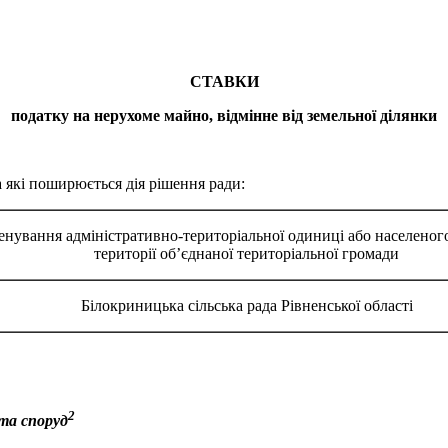
СТАВКИ
податку на нерухоме майно, відмінне від земельної ділянки
 які поширюється дія рішення ради:
нування адміністративно-територіальної одиниці або населеного
території об’єднаної територіальної громади
Білокриницька сільська рада Рівненської області
2
 та споруд