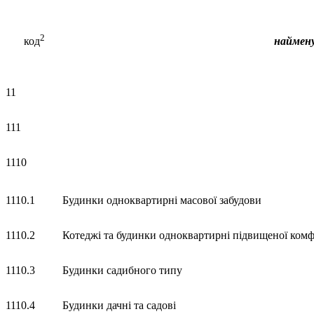
2
код
н
аймен
11
111
1110
1110.1
Будинки одноквартирні масової забудови
1110.2
Котеджі та будинки одноквартирні підвищеної комф
1110.3
Будинки садибного типу
1110.4
Будинки дачні та садові