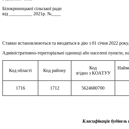
Білокриницької сільської ради
від __________ 2021р. №____
Ставки встановлюються та вводяться в дію з 01 січня 2022 року.
Адміністративно-територіальні одиниці або населені пункти, на
Код
Найме
Код області
Код району
згідно з КОАТУУ
1716
1712
5624680700
Класифікація будівель