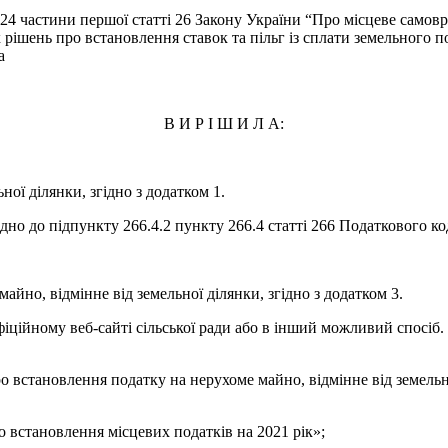
4 частини першої статті 26 Закону України “Про місцеве самовр
ішень про встановлення ставок та пільг із сплати земельного по
да
В И Р І Ш И Л А:
ї ділянки, згідно з додатком 1.
 до підпункту 266.4.2 пункту 266.4 статті 266 Податкового коде
о, відмінне від земельної ділянки, згідно з додатком 3.
іційному веб-сайті сільської ради або в інший можливий спосіб.
о встановлення податку на нерухоме майно, відмінне від земельної
о встановлення місцевих податків на 2021 рік»;