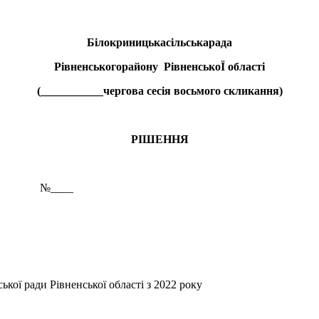
Білокриницька
сільська
рада
Рівненського
району
Рівненсько
Ї
області
(
___________чергова сесія восьмого
скликання)
РІШЕННЯ
у №____
ської ради Рівненської області з 2022 року