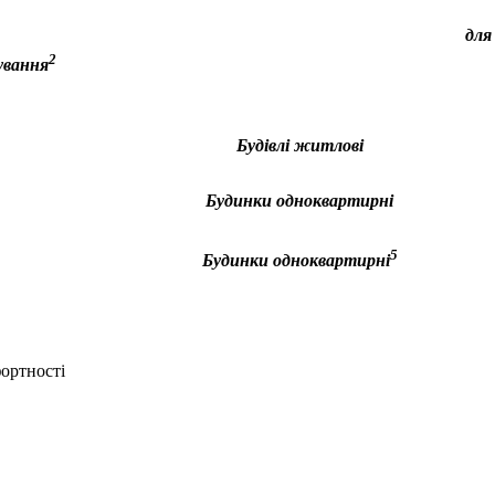
для
2
ування
Будівлі житлові
Будинки одноквартирні
5
Будинки одноквартирні
ортності