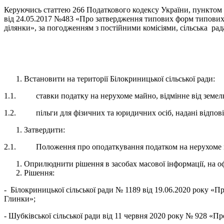
Керуючись статтею 266 Податкового кодексу України, пунктом 2
від 24.05.2017 №483 «Про затвердження типових форм типових р
ділянки», за погодженням з постійними комісіями, сільська ра
Встановити на території Білокриницької сільської ради:
1.1. ставки податку на нерухоме майно, відмінне від земельно
1.2. пільги для фізичних та юридичних осіб, надані відповідно
Затвердити:
2.1. Положення про оподаткування податком на нерухоме майн
Оприлюднити рішення в засобах масової інформації, на оф
Рішення:
- Білокриницької сільської ради № 1189 від 19.06.2020 року «Пр
Глинки»;
- Шубківської сільської ради від 11 червня 2020 року № 928 «Пр