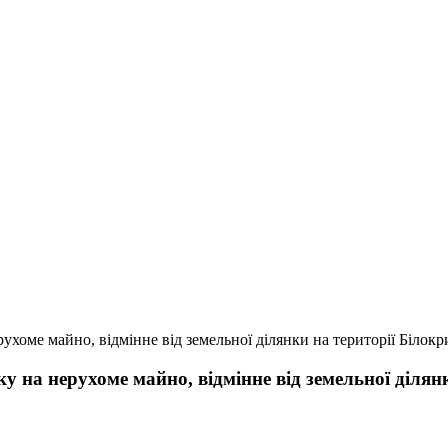
ухоме майно, відмінне від земельної ділянки на території Білокри
ку на нерухоме майно, відмінне від земельної ділян
П