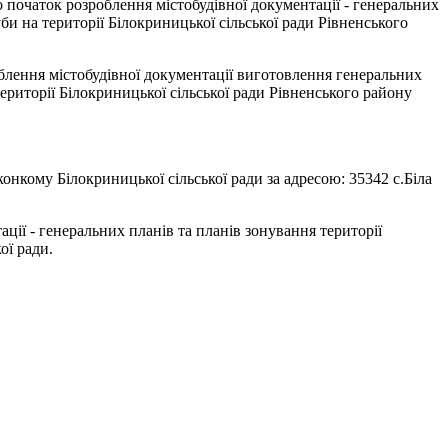
о початок розроблення містобудівної документації - генеральних
би на території Білокриницької сільської ради Рівненського
облення містобудівної документації виготовлення генеральних
ериторії Білокриницької сільської ради Рівненського району
онкому Білокриницької сільської ради за адресою: 35342 с.Біла
ії - генеральних планів та планів зонування території
ої ради.