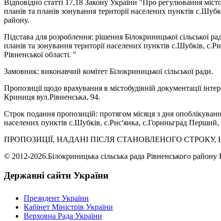
Відповідно статті 17,18 Закону України "Про регулювання місто
планів та планів зонування території населених пунктів с.Шубк
району.
Підстава для розроблення: рішення Білокриницької сільської р
планів та зонування території населених пунктів с.Шубків, с.Р
Рівненської області. "
Замовник: виконавчий комітет Білокриницької сільської ради.
Пропозиції щодо врахування в містобудівній документації інтер
Криниця вул.Рівненська, 94.
Строк подання пропозицій: протягом місяця з дня опоблікуванн
населених пунктів с.Шубків, с.Рис'янка, с.Гориньград Перший, 
ПРОПОЗИЦІЇ, НАДАНІ ПІСЛЯ СТАНОВЛЕНОГО СТРОКУ,
© 2012-2026.Білокриницька сільська рада Рівненського району Р
Державні сайти України
Президент України
Кабінет Міністрів України
Верховна Рада України