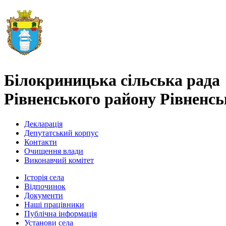
Білокриницька сільська рада
Рівненського району Рівненськ
Декларація
Депутатський корпус
Контакти
Очищення влади
Виконавчий комітет
Історія села
Відпочинок
Документи
Наші працівники
Публічна інформація
Установи села