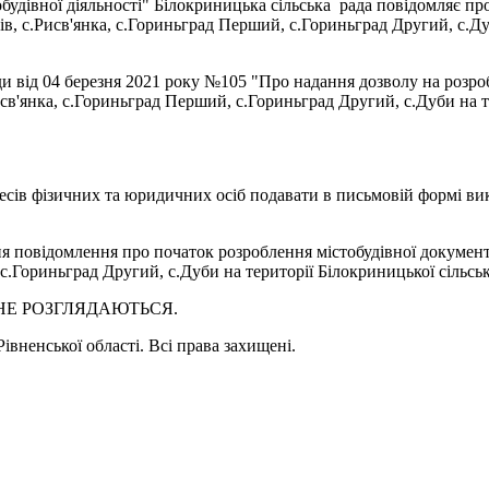
будівної діяльності" Білокриницька сільська рада повідомляє пр
ів, с.Рисв'янка, с.Гориньград Перший, с.Гориньград Другий, с.Ду
ади від 04 березня 2021 року №105 "Про надання дозволу на розр
исв'янка, с.Гориньград Перший, с.Гориньград Другий, с.Дуби на т
есів фізичних та юридичних осіб подавати в письмовій формі вик
я повідомлення про початок розроблення містобудівної документац
с.Гориньград Другий, с.Дуби на території Білокриницької сільськ
 НЕ РОЗГЛЯДАЮТЬСЯ.
івненської області. Всі права захищені.