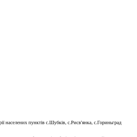
ї населених пунктів с.Шубків, с.Рисв'янка, с.Гориньград