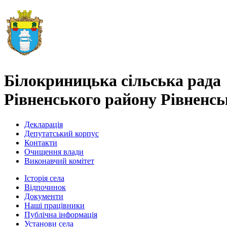
Білокриницька сільська рада
Рівненського району Рівненськ
Декларація
Депутатський корпус
Контакти
Очищення влади
Виконавчий комітет
Історія села
Відпочинок
Документи
Наші працівники
Публічна інформація
Установи села