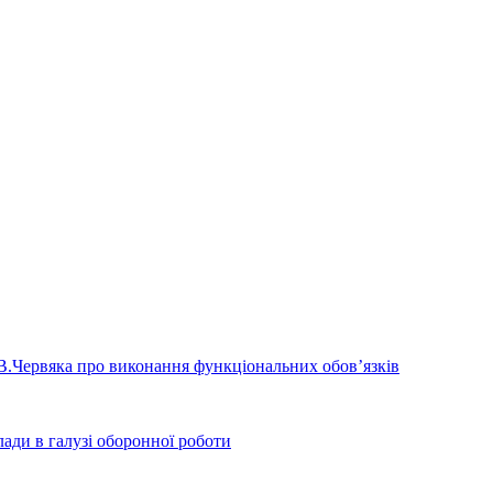
и В.Червяка про виконання функціональних обов’язків
ади в галузі оборонної роботи