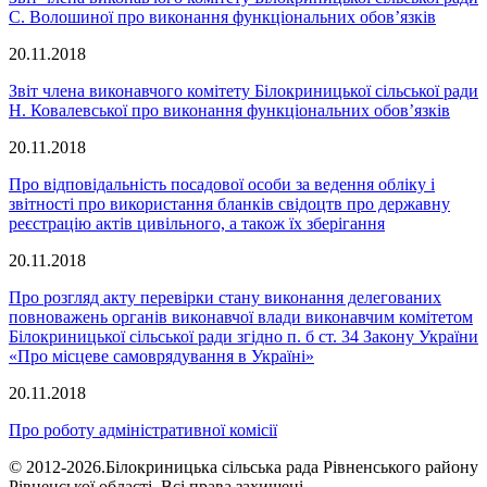
С. Волошиної про виконання функціональних обов’язків
20.11.2018
Звіт члена виконавчого комітету Білокриницької сільської ради
Н. Ковалевської про виконання функціональних обов’язків
20.11.2018
Про відповідальність посадової особи за ведення обліку і
звітності про використання бланків свідоцтв про державну
реєстрацію актів цивільного, а також їх зберігання
20.11.2018
Про розгляд акту перевірки стану виконання делегованих
повноважень органів виконавчої влади виконавчим комітетом
Білокриницької сільської ради згідно п. б ст. 34 Закону України
«Про місцеве самоврядування в Україні»
20.11.2018
Про роботу адміністративної комісії
© 2012-2026.Білокриницька сільська рада Рівненського району
Рівненської області. Всі права захищені.