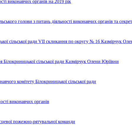
сті виконавчих органів на 2019 рік
льського голови з питань діяльності виконавчих органів та секре
кої сільської ради VІI скликання по округу № 16 Казмірчук Ол
я Білокриницької сільської ради Казмірчук Олени Юріївни
навчого комітету Білокриницької сільської ради
ності виконавчих органів
сцевої пожежно-рятувальної команди