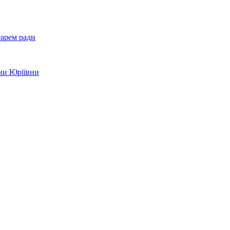
тарем ради
ени Юріївни