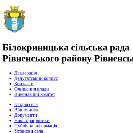
Білокриницька сільська рада
Рівненського району Рівненськ
Декларація
Депутатський корпус
Контакти
Очищення влади
Виконавчий комітет
Історія села
Відпочинок
Документи
Наші працівники
Публічна інформація
Установи села