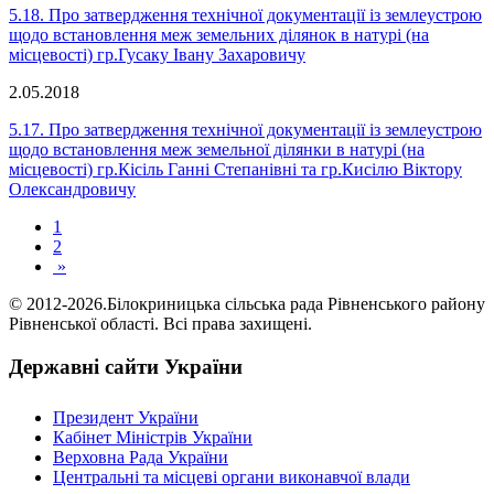
5.18. Про затвердження технічної документації із землеустрою
щодо встановлення меж земельних ділянок в натурі (на
місцевості) гр.Гусаку Івану Захаровичу
2.05.2018
5.17. Про затвердження технічної документації із землеустрою
щодо встановлення меж земельної ділянки в натурі (на
місцевості) гр.Кісіль Ганні Степанівні та гр.Кисілю Віктору
Олександровичу
1
2
»
© 2012-2026.Білокриницька сільська рада Рівненського району
Рівненської області. Всі права захищені.
Державні сайти України
Президент України
Кабінет Міністрів України
Верховна Рада України
Центральні та місцеві органи виконавчої влади