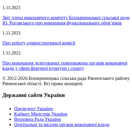
1.11.2021
Звіт члена виконавчого комітету Білокриницької сільської ради
Ю. Роговського про виконання функціональних обов’язків
1.11.2021
Про роботу адміністративної комісії
1.11.2021
Про виконання делегованих повноважень органів виконавчої
влади у сфері фізичної культури і спорту
© 2012-2026.Білокриницька сільська рада Рівненського району
Рівненської області. Всі права захищені.
Державні сайти України
Президент України
Кабінет Міністрів України
Верховна Рада України
Центральні та місцеві органи виконавчої влади