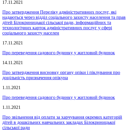
17.11.2021
Про затвердження Переліку адміністративних послуг, які
надаються через відділ соціального захисту населення та прав
дітей Білокриницької сільської ради, інформаційних та
технологічних карток адміністративних послуг у сфері
соціального захисту населен
17.11.2021
Про переведення садового будинку у житловий будинок
14.11.2021
Про затвердження висновку органу опіки і піклування про
доцільність призначення опікуна
1.11.2021
Про переведення садового будинку у житловий будинок
1.11.2021
Про звільнення від оплати за харчування окремих категорій
дітей в дошкільних навчальних закладах Білокриницької
сільської ради