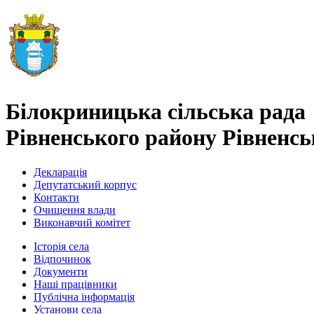
Білокриницька сільська рада
Рівненського району Рівненськ
Декларація
Депутатський корпус
Контакти
Очищення влади
Виконавчий комітет
Історія села
Відпочинок
Документи
Наші працівники
Публічна інформація
Установи села