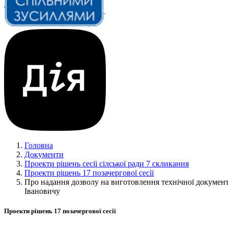
Головна
Документи
Проекти рішень сесії сілської ради 7 скликання
Проекти рішень 17 позачергової сесії
Про надання дозволу на виготовлення технічної документа
Івановичу
Проекти рішень 17 позачергової сесії