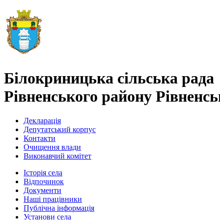
Білокриницька сільська рада
Рівненського району Рівненськ
Декларація
Депутатський корпус
Контакти
Очищення влади
Виконавчий комітет
Історія села
Відпочинок
Документи
Наші працівники
Публічна інформація
Установи села