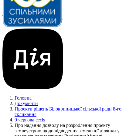
Головна
Документи
Проекти рішень Білокриницької сільської ради 8-го
скликання
9 чергова сесія
Про надання дозволу на розроблення проєкту
землеустрою щодо відведення земельної ділянки у