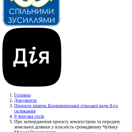
Головна
Документи
Проекти рішень Білокриницької сільської ради 8-го
скликання
9 чергова сесія
Про затвердження проєкту землеустрою та передачу
земельної ділянки у власність громадянину Чубику