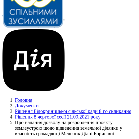
Головна
Документи
Рішення Білокриницької сільської ради 8-го скликання
Рішення 8 чергової сесії 21.09.2021 року
Про надання дозволу на розроблення проєкту
землеустрою щодо відведення земельної ділянки у
власність громадянці Мельник Діані Борисівні