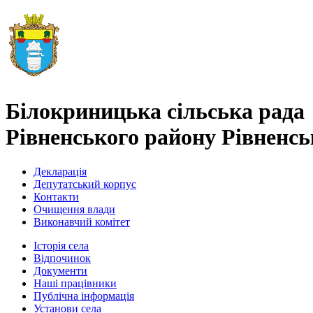
Білокриницька сільська рада
Рівненського району Рівненськ
Декларація
Депутатський корпус
Контакти
Очищення влади
Виконавчий комітет
Історія села
Відпочинок
Документи
Наші працівники
Публічна інформація
Установи села