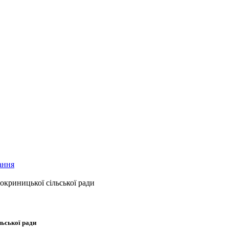
ання
окриницької сільської ради
льської ради