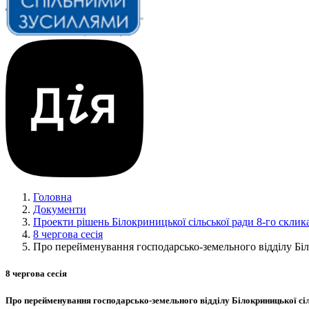
Головна
Документи
Проекти рішень Білокриницької сільської ради 8-го склик
8 чергова сесія
Про перейменування господарсько-земельного відділу Біл
8 чергова сесія
Про перейменування господарсько-земельного відділу Білокриницької сі