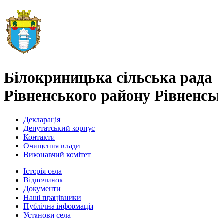
Білокриницька сільська рада
Рівненського району Рівненськ
Декларація
Депутатський корпус
Контакти
Очищення влади
Виконавчий комітет
Історія села
Відпочинок
Документи
Наші працівники
Публічна інформація
Установи села