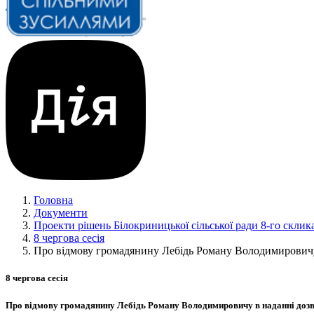
Головна
Документи
Проекти рішень Білокриницької сільської ради 8-го склик
8 чергова сесія
Про відмову громадянину Лебідь Роману Володимировичу 
8 чергова сесія
Про відмову громадянину Лебідь Роману Володимировичу в наданні дозво