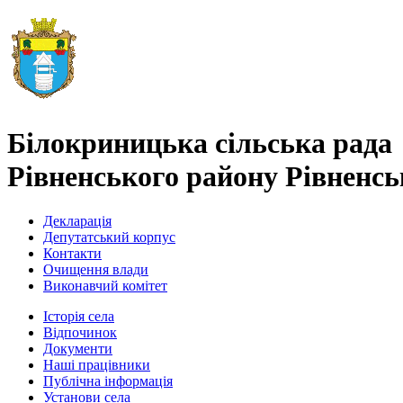
Білокриницька сільська рада
Рівненського району Рівненськ
Декларація
Депутатський корпус
Контакти
Очищення влади
Виконавчий комітет
Історія села
Відпочинок
Документи
Наші працівники
Публічна інформація
Установи села