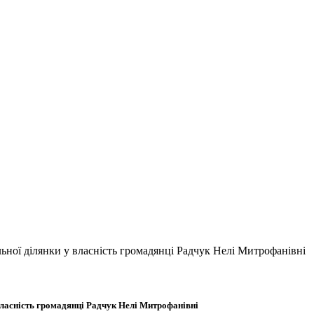
ьної ділянки у власність громадянці Радчук Нелі Митрофанівні
власність громадянці Радчук Нелі Митрофанівні