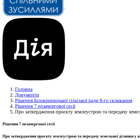
Головна
Документи
Рішення Білокриницької сільської ради 8-го скликання
Рішення 7 позачергової сесії
Про затвердження проєкту землеустрою та передачу земел
Рішення 7 позачергової сесії
Про затвердження проєкту землеустрою та передачу земельної ділянки у 