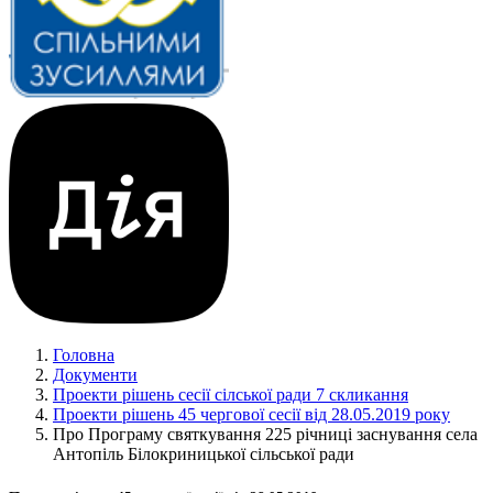
Головна
Документи
Проекти рішень сесії сілської ради 7 скликання
Проекти рішень 45 чергової сесії від 28.05.2019 року
Про Програму святкування 225 річниці заснування села
Антопіль Білокриницької сільської ради